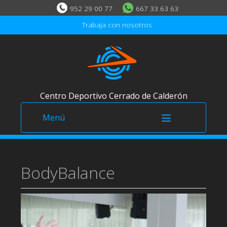
952 29 00 77
667 33 63 63
Trabaja con nosotros
Centro Deportivo Cerrado de Calderón
Menú
El Centro
BodyBalance
Inicio
Horarios