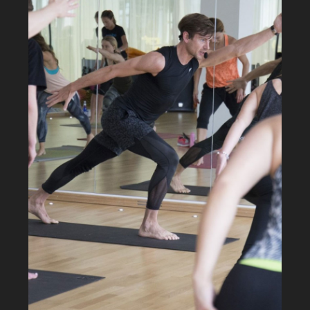
Oferta Deportiva
Actividades dirigidas
Pádel
Piscina
Fitness
Reservas y alquileres
Visita Virtual