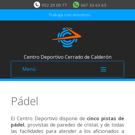
952 29 00 77
667 33 63 63
Trabaja con nosotros
Centro Deportivo Cerrado de Calderón
Menú
El Centro
Pádel
Inicio
El Centro Deportivo dispone de
cinco pistas de
Horarios
pádel
, provistas de paredes de cristal, y de todas
las facilidades para atender a los aficionados a