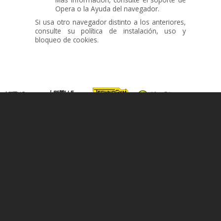
Opera o la Ayuda del navegador.
Si usa otro navegador distinto a los anteriores,
consulte su política de instalación, uso y
bloqueo de cookies.
© 2026 Centro Deportivo Cerrado de Calderón