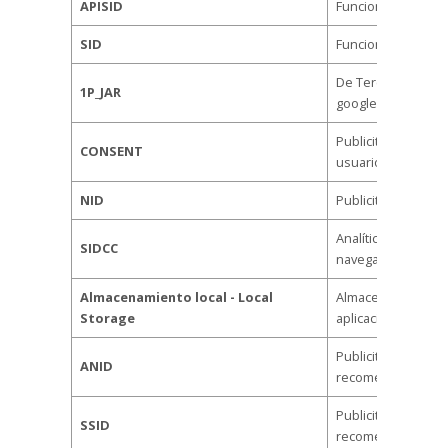
APISID
Funcional.
SID
Funcional.
De Tercero. Almac
1P_JAR
google.
Publicitaria. Mejor
CONSENT
usuario
NID
Publicitaria. Regist
Analítica. Provee 
SIDCC
navegación
Almacenamiento local - Local
Almacenamiento Lo
Storage
aplicaciones web q
Publicitaria. Mide
ANID
recomendaciones
Publicitaria. Mide
SSID
recomendaciones