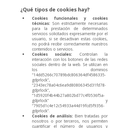
¿Qué tipos de cookies hay?
Cookies funcionales y cookies
Fitness
técnicas:
Son estrictamente necesarias
para la prestación de determinados
servicios solicitados expresamente por el
usuario, si se desactivan estas cookies,
no podrá recibir correctamente nuestros
Reservas y alquileres
contenidos o servicios.
Cookies sociales:
Controlan la
interacción con los botones de las redes
sociales dentro de la web. Se utilizan en
los dominios
Visita Virtual
“14dd5266c70789bdc806364df4586335-
gdprlock”,
“2343ec78a04c6ea9d80806345d31fd78-
gdprlock”,
“1d5920f4b44b27a802bd77c4f0536f5a-
Contactar
gdprlock” y
“7905d1c4e12c54933a44d19fcd5f9356-
gdprlock”.
Cookies de análisis:
Bien tratadas por
nosotros o por terceros, nos permiten
cuantificar el número de usuarios y