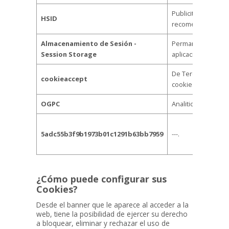
Publicitaria. Mide
HSID
recomendaciones
Almacenamiento de Sesión -
Permanente. Almac
Session Storage
aplicaciones web.
De Tercero. Compr
cookieaccept
cookies en la web
OGPC
Analiticas. Almace
5adc55b3f9b1973b01c1291b63bb7959
---.
¿Cómo puede configurar sus
Cookies?
Desde el banner que le aparece al acceder a la
web, tiene la posibilidad de ejercer su derecho
a bloquear, eliminar y rechazar el uso de